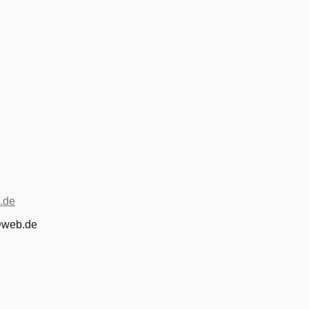
.de
m@web.de